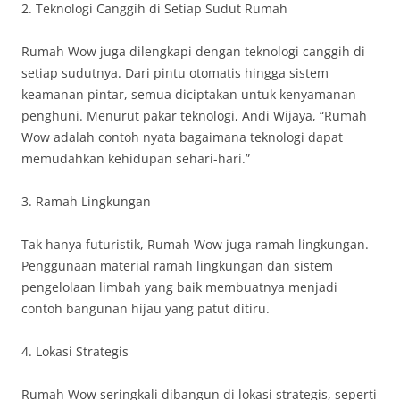
2. Teknologi Canggih di Setiap Sudut Rumah
Rumah Wow juga dilengkapi dengan teknologi canggih di
setiap sudutnya. Dari pintu otomatis hingga sistem
keamanan pintar, semua diciptakan untuk kenyamanan
penghuni. Menurut pakar teknologi, Andi Wijaya, “Rumah
Wow adalah contoh nyata bagaimana teknologi dapat
memudahkan kehidupan sehari-hari.”
3. Ramah Lingkungan
Tak hanya futuristik, Rumah Wow juga ramah lingkungan.
Penggunaan material ramah lingkungan dan sistem
pengelolaan limbah yang baik membuatnya menjadi
contoh bangunan hijau yang patut ditiru.
4. Lokasi Strategis
Rumah Wow seringkali dibangun di lokasi strategis, seperti