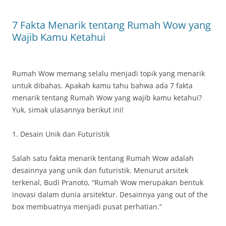
7 Fakta Menarik tentang Rumah Wow yang
Wajib Kamu Ketahui
Rumah Wow memang selalu menjadi topik yang menarik
untuk dibahas. Apakah kamu tahu bahwa ada 7 fakta
menarik tentang Rumah Wow yang wajib kamu ketahui?
Yuk, simak ulasannya berikut ini!
1. Desain Unik dan Futuristik
Salah satu fakta menarik tentang Rumah Wow adalah
desainnya yang unik dan futuristik. Menurut arsitek
terkenal, Budi Pranoto, “Rumah Wow merupakan bentuk
inovasi dalam dunia arsitektur. Desainnya yang out of the
box membuatnya menjadi pusat perhatian.”