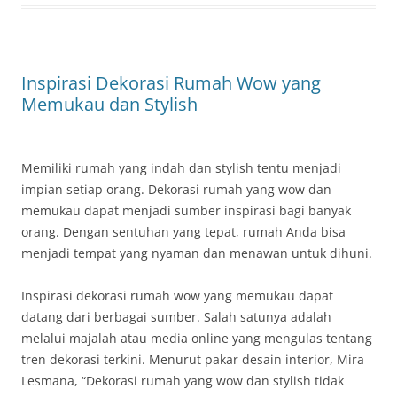
Inspirasi Dekorasi Rumah Wow yang
Memukau dan Stylish
Memiliki rumah yang indah dan stylish tentu menjadi
impian setiap orang. Dekorasi rumah yang wow dan
memukau dapat menjadi sumber inspirasi bagi banyak
orang. Dengan sentuhan yang tepat, rumah Anda bisa
menjadi tempat yang nyaman dan menawan untuk dihuni.
Inspirasi dekorasi rumah wow yang memukau dapat
datang dari berbagai sumber. Salah satunya adalah
melalui majalah atau media online yang mengulas tentang
tren dekorasi terkini. Menurut pakar desain interior, Mira
Lesmana, “Dekorasi rumah yang wow dan stylish tidak