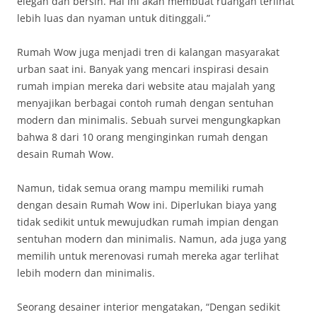
elegan dan bersih. Hal ini akan membuat ruangan terlihat
lebih luas dan nyaman untuk ditinggali.”
Rumah Wow juga menjadi tren di kalangan masyarakat
urban saat ini. Banyak yang mencari inspirasi desain
rumah impian mereka dari website atau majalah yang
menyajikan berbagai contoh rumah dengan sentuhan
modern dan minimalis. Sebuah survei mengungkapkan
bahwa 8 dari 10 orang menginginkan rumah dengan
desain Rumah Wow.
Namun, tidak semua orang mampu memiliki rumah
dengan desain Rumah Wow ini. Diperlukan biaya yang
tidak sedikit untuk mewujudkan rumah impian dengan
sentuhan modern dan minimalis. Namun, ada juga yang
memilih untuk merenovasi rumah mereka agar terlihat
lebih modern dan minimalis.
Seorang desainer interior mengatakan, “Dengan sedikit