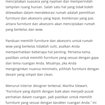
menciptakan suasana yang nyaman dan memperindah
tampilan ruang hunian. Salah satu hal yang tidak boleh
dilewatkan dalam mendekorasi rumah adalah pemilihan
furniture dan aksesoris yang tepat. Kombinasi yang pas
antara furniture dan aksesoris akan menciptakan rumah
yang berkelas dan wow.
Panduan memilih furniture dan aksesoris untuk rumah
wow yang berkelas tidaklah sulit, asalkan Anda
memperhatikan beberapa hal penting. Pertama-tama,
pastikan untuk memilih furniture yang sesuai dengan gaya
dan tema ruangan Anda. Misalnya, jika Anda
menginginkan nuansa minimalis, pilihlah furniture dengan
desain yang simpel dan clean.
Menurut interior designer terkenal, Martha Stewart,
“Furniture yang dipilih dengan baik akan menjadi pusat
perhatian dalam ruangan. Jadi pastikan untuk memilih
furniture yang sesuai dengan karakter ruangan Anda.” Ini