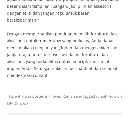
besar dalam tampilan ruangan. Jadi pilihlah aksesoris
dengan teliti dan jangan ragu untuk berani
bereksperimen.”
Dengan memperhatikan panduan memilih furniture dan
aksesoris untuk rumah wow yang berkelas, Anda dapat
menciptakan ruangan yang indah dan mengesankan. Jadi
jangan ragu untuk berinvestasi dalam furniture dan
aksesoris yang berkualitas untuk menciptakan rumah
impian Anda. Semoga artikel ini bermanfaat dan selamat
mendekorasi rumah!
This entry was posted in
Inovasi Rumah
and tagged
rumah wow
on
July 26, 2026
.