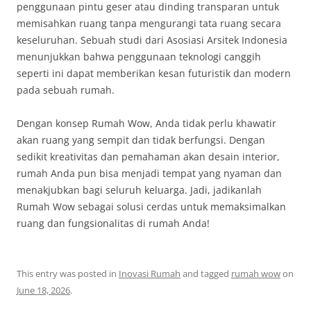
penggunaan pintu geser atau dinding transparan untuk
memisahkan ruang tanpa mengurangi tata ruang secara
keseluruhan. Sebuah studi dari Asosiasi Arsitek Indonesia
menunjukkan bahwa penggunaan teknologi canggih
seperti ini dapat memberikan kesan futuristik dan modern
pada sebuah rumah.
Dengan konsep Rumah Wow, Anda tidak perlu khawatir
akan ruang yang sempit dan tidak berfungsi. Dengan
sedikit kreativitas dan pemahaman akan desain interior,
rumah Anda pun bisa menjadi tempat yang nyaman dan
menakjubkan bagi seluruh keluarga. Jadi, jadikanlah
Rumah Wow sebagai solusi cerdas untuk memaksimalkan
ruang dan fungsionalitas di rumah Anda!
This entry was posted in
Inovasi Rumah
and tagged
rumah wow
on
June 18, 2026
.