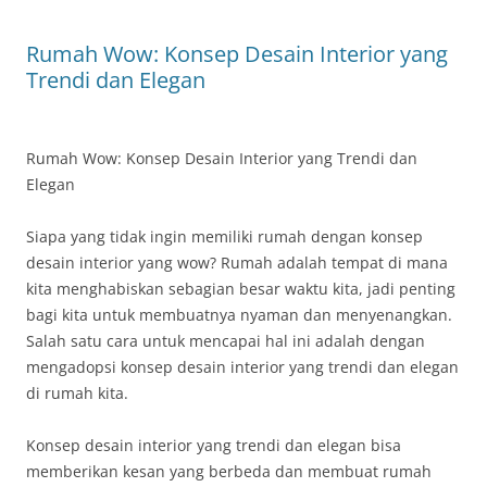
Rumah Wow: Konsep Desain Interior yang
Trendi dan Elegan
Rumah Wow: Konsep Desain Interior yang Trendi dan
Elegan
Siapa yang tidak ingin memiliki rumah dengan konsep
desain interior yang wow? Rumah adalah tempat di mana
kita menghabiskan sebagian besar waktu kita, jadi penting
bagi kita untuk membuatnya nyaman dan menyenangkan.
Salah satu cara untuk mencapai hal ini adalah dengan
mengadopsi konsep desain interior yang trendi dan elegan
di rumah kita.
Konsep desain interior yang trendi dan elegan bisa
memberikan kesan yang berbeda dan membuat rumah