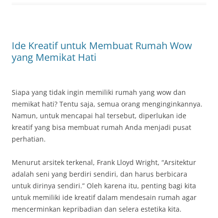
Ide Kreatif untuk Membuat Rumah Wow
yang Memikat Hati
Siapa yang tidak ingin memiliki rumah yang wow dan
memikat hati? Tentu saja, semua orang menginginkannya.
Namun, untuk mencapai hal tersebut, diperlukan ide
kreatif yang bisa membuat rumah Anda menjadi pusat
perhatian.
Menurut arsitek terkenal, Frank Lloyd Wright, “Arsitektur
adalah seni yang berdiri sendiri, dan harus berbicara
untuk dirinya sendiri.” Oleh karena itu, penting bagi kita
untuk memiliki ide kreatif dalam mendesain rumah agar
mencerminkan kepribadian dan selera estetika kita.