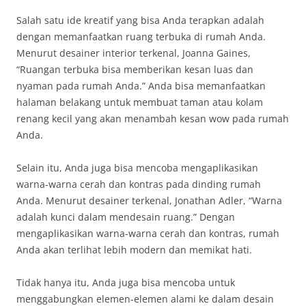
Salah satu ide kreatif yang bisa Anda terapkan adalah
dengan memanfaatkan ruang terbuka di rumah Anda.
Menurut desainer interior terkenal, Joanna Gaines,
“Ruangan terbuka bisa memberikan kesan luas dan
nyaman pada rumah Anda.” Anda bisa memanfaatkan
halaman belakang untuk membuat taman atau kolam
renang kecil yang akan menambah kesan wow pada rumah
Anda.
Selain itu, Anda juga bisa mencoba mengaplikasikan
warna-warna cerah dan kontras pada dinding rumah
Anda. Menurut desainer terkenal, Jonathan Adler, “Warna
adalah kunci dalam mendesain ruang.” Dengan
mengaplikasikan warna-warna cerah dan kontras, rumah
Anda akan terlihat lebih modern dan memikat hati.
Tidak hanya itu, Anda juga bisa mencoba untuk
menggabungkan elemen-elemen alami ke dalam desain