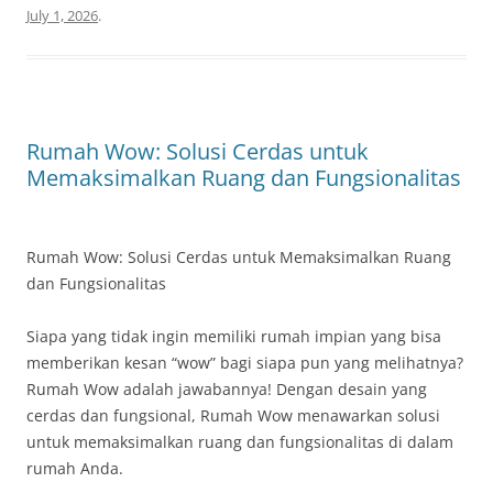
July 1, 2026
.
Rumah Wow: Solusi Cerdas untuk
Memaksimalkan Ruang dan Fungsionalitas
Rumah Wow: Solusi Cerdas untuk Memaksimalkan Ruang
dan Fungsionalitas
Siapa yang tidak ingin memiliki rumah impian yang bisa
memberikan kesan “wow” bagi siapa pun yang melihatnya?
Rumah Wow adalah jawabannya! Dengan desain yang
cerdas dan fungsional, Rumah Wow menawarkan solusi
untuk memaksimalkan ruang dan fungsionalitas di dalam
rumah Anda.