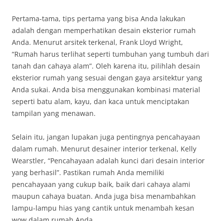
Pertama-tama, tips pertama yang bisa Anda lakukan
adalah dengan memperhatikan desain eksterior rumah
Anda. Menurut arsitek terkenal, Frank Lloyd Wright,
“Rumah harus terlihat seperti tumbuhan yang tumbuh dari
tanah dan cahaya alam”. Oleh karena itu, pilihlah desain
eksterior rumah yang sesuai dengan gaya arsitektur yang
Anda sukai. Anda bisa menggunakan kombinasi material
seperti batu alam, kayu, dan kaca untuk menciptakan
tampilan yang menawan.
Selain itu, jangan lupakan juga pentingnya pencahayaan
dalam rumah. Menurut desainer interior terkenal, Kelly
Wearstler, “Pencahayaan adalah kunci dari desain interior
yang berhasil”. Pastikan rumah Anda memiliki
pencahayaan yang cukup baik, baik dari cahaya alami
maupun cahaya buatan. Anda juga bisa menambahkan
lampu-lampu hias yang cantik untuk menambah kesan
wow dalam rumah Anda.