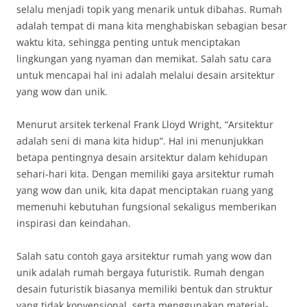
selalu menjadi topik yang menarik untuk dibahas. Rumah
adalah tempat di mana kita menghabiskan sebagian besar
waktu kita, sehingga penting untuk menciptakan
lingkungan yang nyaman dan memikat. Salah satu cara
untuk mencapai hal ini adalah melalui desain arsitektur
yang wow dan unik.
Menurut arsitek terkenal Frank Lloyd Wright, “Arsitektur
adalah seni di mana kita hidup”. Hal ini menunjukkan
betapa pentingnya desain arsitektur dalam kehidupan
sehari-hari kita. Dengan memiliki gaya arsitektur rumah
yang wow dan unik, kita dapat menciptakan ruang yang
memenuhi kebutuhan fungsional sekaligus memberikan
inspirasi dan keindahan.
Salah satu contoh gaya arsitektur rumah yang wow dan
unik adalah rumah bergaya futuristik. Rumah dengan
desain futuristik biasanya memiliki bentuk dan struktur
yang tidak konvensional, serta menggunakan material-