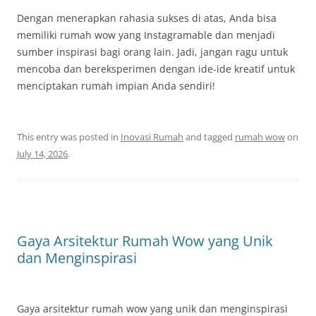
Dengan menerapkan rahasia sukses di atas, Anda bisa
memiliki rumah wow yang Instagramable dan menjadi
sumber inspirasi bagi orang lain. Jadi, jangan ragu untuk
mencoba dan bereksperimen dengan ide-ide kreatif untuk
menciptakan rumah impian Anda sendiri!
This entry was posted in
Inovasi Rumah
and tagged
rumah wow
on
July 14, 2026
.
Gaya Arsitektur Rumah Wow yang Unik
dan Menginspirasi
Gaya arsitektur rumah wow yang unik dan menginspirasi