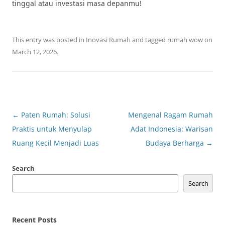
tinggal atau investasi masa depanmu!
This entry was posted in
Inovasi Rumah
and tagged
rumah wow
on
March 12, 2026
.
Post
←
Paten Rumah: Solusi
Mengenal Ragam Rumah
navigation
Praktis untuk Menyulap
Adat Indonesia: Warisan
Ruang Kecil Menjadi Luas
Budaya Berharga
→
Search
Search
Recent Posts