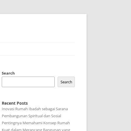
Search
Search
Recent Posts
Inovasi Rumah Ibadah sebagai Sarana
Pembangunan Spiritual dan Sosial
Pentingnya Memahami Konsep Rumah
Kuat dalam Merancang Bangunan yang