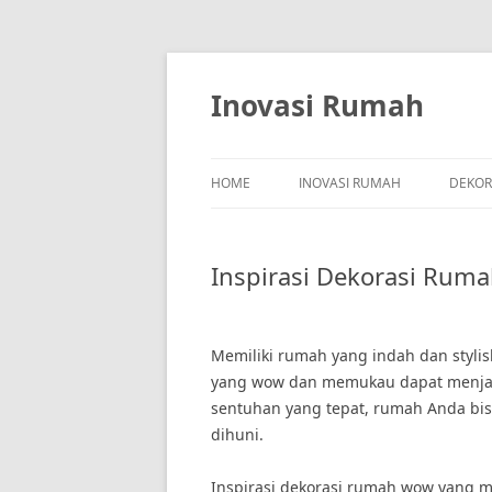
Skip
to
content
Inovasi Rumah
HOME
INOVASI RUMAH
DEKOR
Inspirasi Dekorasi Rum
Memiliki rumah yang indah dan stylis
yang wow dan memukau dapat menjadi
sentuhan yang tepat, rumah Anda b
dihuni.
Inspirasi dekorasi rumah wow yang 