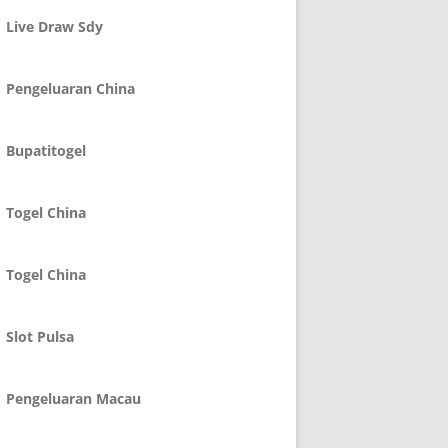
Live Draw Sdy
Pengeluaran China
Bupatitogel
Togel China
Togel China
Slot Pulsa
Pengeluaran Macau