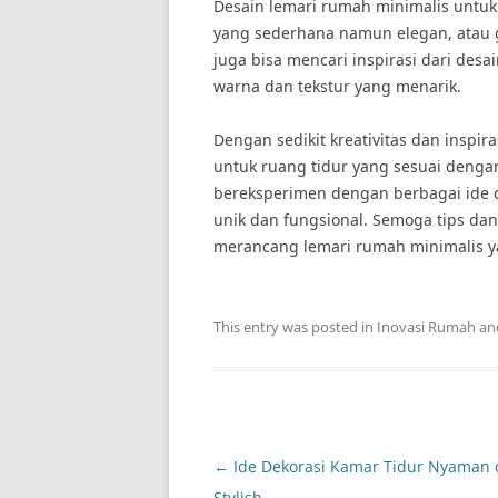
Desain lemari rumah minimalis untuk 
yang sederhana namun elegan, atau 
juga bisa mencari inspirasi dari de
warna dan tekstur yang menarik.
Dengan sedikit kreativitas dan inspi
untuk ruang tidur yang sesuai denga
bereksperimen dengan berbagai ide 
unik dan fungsional. Semoga tips da
merancang lemari rumah minimalis y
This entry was posted in
Inovasi Rumah
an
Post
←
Ide Dekorasi Kamar Tidur Nyaman
navigation
Stylish