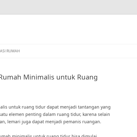
ASI RUMAH
i Rumah Minimalis untuk Ruang
lis untuk ruang tidur dapat menjadi tantangan yang
atu elemen penting dalam ruang tidur, karena selain
an, lemari juga dapat menjadi pemanis ruangan.
umah minimalis untuk ruang tidur bisa dimulai