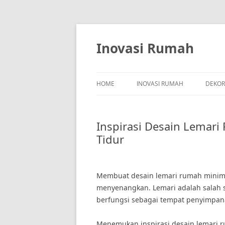
Skip
to
content
Inovasi Rumah
HOME
INOVASI RUMAH
DEKOR
Inspirasi Desain Lemar
Tidur
Membuat desain lemari rumah minima
menyenangkan. Lemari adalah salah s
berfungsi sebagai tempat penyimpan
Menemukan inspirasi desain lemari r