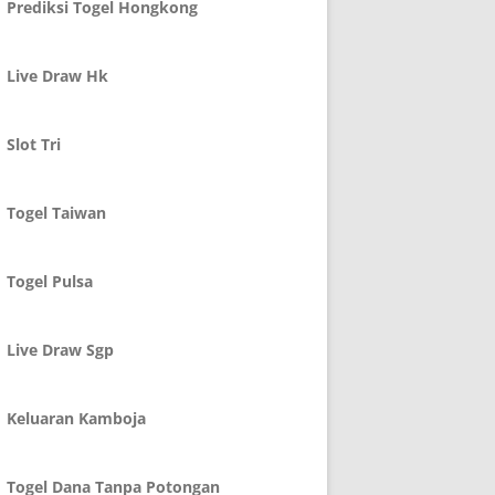
Prediksi Togel Hongkong
Live Draw Hk
Slot Tri
Togel Taiwan
Togel Pulsa
Live Draw Sgp
Keluaran Kamboja
Togel Dana Tanpa Potongan