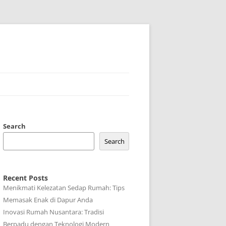
Search
Search
Recent Posts
Menikmati Kelezatan Sedap Rumah: Tips
Memasak Enak di Dapur Anda
Inovasi Rumah Nusantara: Tradisi
Berpadu dengan Teknologi Modern