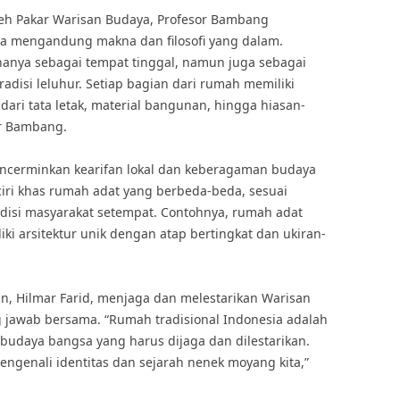
leh Pakar Warisan Budaya, Profesor Bambang
ia mengandung makna dan filosofi yang dalam.
hanya sebagai tempat tinggal, namun juga sebagai
adisi leluhur. Setiap bagian dari rumah memiliki
ari tata letak, material bangunan, hingga hiasan-
or Bambang.
ncerminkan kearifan lokal dan keberagaman budaya
 ciri khas rumah adat yang berbeda-beda, sesuai
adisi masyarakat setempat. Contohnya, rumah adat
iki arsitektur unik dengan atap bertingkat dan ukiran-
n, Hilmar Farid, menjaga dan melestarikan Warisan
jawab bersama. “Rumah tradisional Indonesia adalah
 budaya bangsa yang harus dijaga dan dilestarikan.
mengenali identitas dan sejarah nenek moyang kita,”