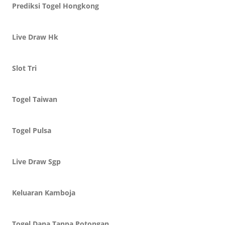
Prediksi Togel Hongkong
Live Draw Hk
Slot Tri
Togel Taiwan
Togel Pulsa
Live Draw Sgp
Keluaran Kamboja
Togel Dana Tanpa Potongan