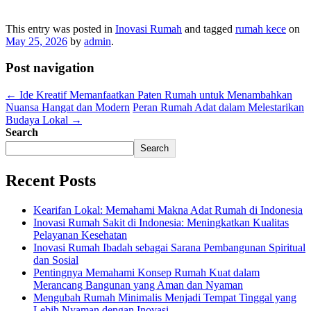
This entry was posted in
Inovasi Rumah
and tagged
rumah kece
on
May 25, 2026
by
admin
.
Post navigation
←
Ide Kreatif Memanfaatkan Paten Rumah untuk Menambahkan
Nuansa Hangat dan Modern
Peran Rumah Adat dalam Melestarikan
Budaya Lokal
→
Search
Search
Recent Posts
Kearifan Lokal: Memahami Makna Adat Rumah di Indonesia
Inovasi Rumah Sakit di Indonesia: Meningkatkan Kualitas
Pelayanan Kesehatan
Inovasi Rumah Ibadah sebagai Sarana Pembangunan Spiritual
dan Sosial
Pentingnya Memahami Konsep Rumah Kuat dalam
Merancang Bangunan yang Aman dan Nyaman
Mengubah Rumah Minimalis Menjadi Tempat Tinggal yang
Lebih Nyaman dengan Inovasi