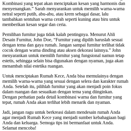
Kombinasi yang tepat akan menciptakan kesan yang harmonis dan
menyenangkan.” Sarah menyarankan untuk memilih warna-warna
netral seperti putih, abu-abu, atau krem sebagai dasar, lalu
tambahkan sentuhan warna cerah seperti kuning atau biru untuk
memberikan kesan segar dan ceria.
Pemilihan furnitur juga tidak kalah pentingnya. Menurut Ahli
Desain Furnitur, John Doe, “Furnitur yang dipilih haruslah sesuai
dengan tema dan gaya rumah. Jangan sampai furnitur terlihat tidak
cocok dengan warna dinding atau aksen dekorasi lainnya.” John
menyarankan untuk memilih furnitur yang fungsional namun tetap
estetis, sehingga selain bisa digunakan dengan nyaman, juga akan
menambah nilai estetika ruangan.
Untuk menciptakan Rumah Kece, Anda bisa memulainya dengan
memilih warna-warna yang sesuai dengan selera dan karakter rumah
Anda. Setelah itu, pilihlah furnitur yang akan menjadi poin fokus
dalam ruangan dan sesuaikan dengan tema yang diinginkan.
Dengan perhatian pada detail kombinasi warna dan furnitur yang
tepat, rumah Anda akan terlihat lebih menarik dan nyaman.
Jadi, jangan ragu untuk berkreasi dalam mendesain rumah Anda
agar menjadi Rumah Kece yang menjadi sumber kebahagiaan bagi
Anda dan keluarga. Semoga tips ini bermanfaat untuk Anda.
Selamat mencoba!