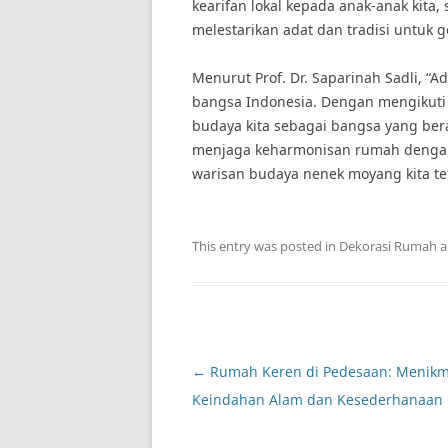
kearifan lokal kepada anak-anak kita
melestarikan adat dan tradisi untuk g
Menurut Prof. Dr. Saparinah Sadli, “Ad
bangsa Indonesia. Dengan mengikuti a
budaya kita sebagai bangsa yang bera
menjaga keharmonisan rumah dengan 
warisan budaya nenek moyang kita tet
This entry was posted in
Dekorasi Rumah
a
Post
←
Rumah Keren di Pedesaan: Menikm
navigation
Keindahan Alam dan Kesederhanaan