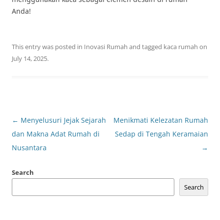
Anda!
This entry was posted in
Inovasi Rumah
and tagged
kaca rumah
on
July 14, 2025
.
Post
←
Menyelusuri Jejak Sejarah
Menikmati Kelezatan Rumah
navigation
dan Makna Adat Rumah di
Sedap di Tengah Keramaian
Nusantara
→
Search
Search