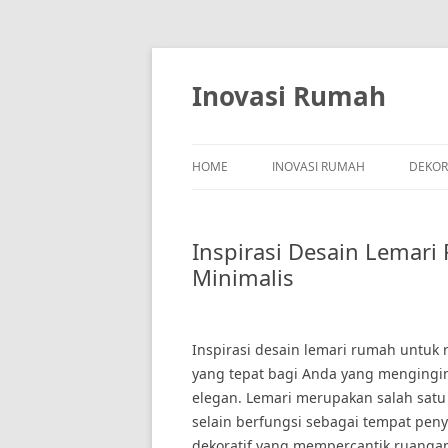
Skip
to
content
Inovasi Rumah
HOME
INOVASI RUMAH
DEKOR
Inspirasi Desain Lemar
Minimalis
Inspirasi desain lemari rumah untuk
yang tepat bagi Anda yang mengingin
elegan. Lemari merupakan salah satu
selain berfungsi sebagai tempat pen
dekoratif yang mempercantik ruanga