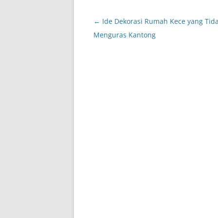
Post
←
Ide Dekorasi Rumah Kece yang Tid
navigation
Menguras Kantong