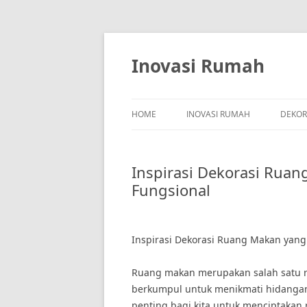
Skip
to
content
Inovasi Rumah
HOME
INOVASI RUMAH
DEKOR
Inspirasi Dekorasi Rua
Fungsional
Inspirasi Dekorasi Ruang Makan yang
Ruang makan merupakan salah satu ru
berkumpul untuk menikmati hidangan 
penting bagi kita untuk menciptakan