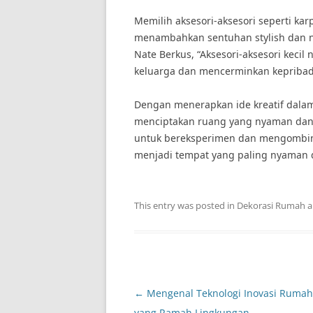
Memilih aksesori-aksesori seperti kar
menambahkan sentuhan stylish dan ny
Nate Berkus, “Aksesori-aksesori keci
keluarga dan mencerminkan kepribad
Dengan menerapkan ide kreatif dala
menciptakan ruang yang nyaman dan s
untuk bereksperimen dan mengombina
menjadi tempat yang paling nyaman 
This entry was posted in
Dekorasi Rumah
a
Post
←
Mengenal Teknologi Inovasi Rumah
navigation
yang Ramah Lingkungan