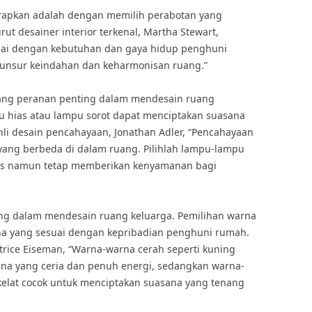
terapkan adalah dengan memilih perabotan yang
ut desainer interior terkenal, Martha Stewart,
suai dengan kebutuhan dan gaya hidup penghuni
unsur keindahan dan keharmonisan ruang.”
ang peranan penting dalam mendesain ruang
hias atau lampu sorot dapat menciptakan suasana
i desain pencahayaan, Jonathan Adler, “Pencahayaan
ang berbeda di dalam ruang. Pilihlah lampu-lampu
tis namun tetap memberikan kenyamanan bagi
g dalam mendesain ruang keluarga. Pemilihan warna
na yang sesuai dengan kepribadian penghuni rumah.
trice Eiseman, “Warna-warna cerah seperti kuning
na yang ceria dan penuh energi, sedangkan warna-
okelat cocok untuk menciptakan suasana yang tenang