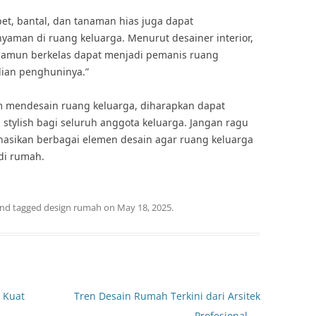
pet, bantal, dan tanaman hias juga dapat
aman di ruang keluarga. Menurut desainer interior,
l namun berkelas dapat menjadi pemanis ruang
ian penghuninya.”
m mendesain ruang keluarga, diharapkan dapat
tylish bagi seluruh anggota keluarga. Jangan ragu
sikan berbagai elemen desain agar ruang keluarga
di rumah.
nd tagged
design rumah
on
May 18, 2025
.
 Kuat
Tren Desain Rumah Terkini dari Arsitek
Profesional
→