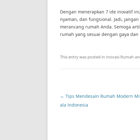
Dengan menerapkan 7 ide inovatif in
nyaman, dan fungsional. Jadi, janga
merancang rumah Anda. Semoga artik
rumah yang sesuai dengan gaya dan
This entry was posted in
Inovasi Rumah
an
Post
←
Tips Mendesain Rumah Modern Mi
navigation
ala Indonesia